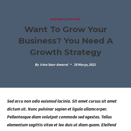
Skip
to
content
BUSINESS
|
MEETUP
Want To Grow Your
Business? You Need A
Growth Strategy
By
Irina Saur-Amaral
28 Março, 2021
Sed arcu non odio euismod lacinia. Sit amet cursus sit amet
dictum sit. Nunc pulvinar sapien et ligula ullamcorper.
Pellentesque diam volutpat commodo sed egestas. Tellus
elementum sagittis vitae et leo duis ut diam quam. Eleifend