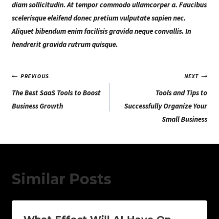
diam sollicitudin. At tempor commodo ullamcorper a. Faucibus
scelerisque eleifend donec pretium vulputate sapien nec.
Aliquet bibendum enim facilisis gravida neque convallis. In
hendrerit gravida rutrum quisque.
Navegação
PREVIOUS
NEXT
The Best SaaS Tools to Boost
Tools and Tips to
De
Business Growth
Successfully Organize Your
Artigos
Small Business
Similar Posts