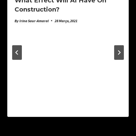
What Effect Will AI Have On
Construction?
By
Irina Saur-Amaral
28 Março, 2021