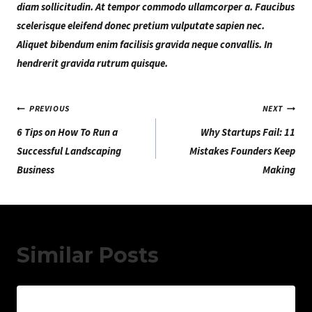
diam sollicitudin. At tempor commodo ullamcorper a. Faucibus
scelerisque eleifend donec pretium vulputate sapien nec.
Aliquet bibendum enim facilisis gravida neque convallis. In
hendrerit gravida rutrum quisque.
Navegação
PREVIOUS
NEXT
6 Tips on How To Run a
Why Startups Fail: 11
De
Successful Landscaping
Mistakes Founders Keep
Artigos
Business
Making
Similar Posts