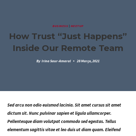
Skip
to
content
BUSINESS
|
MEETUP
How Trust “Just Happens”
Inside Our Remote Team
By
Irina Saur-Amaral
28 Março, 2021
Sed arcu non odio euismod lacinia. Sit amet cursus sit amet
dictum sit. Nunc pulvinar sapien et ligula ullamcorper.
Pellentesque diam volutpat commodo sed egestas. Tellus
elementum sagittis vitae et leo duis ut diam quam. Eleifend