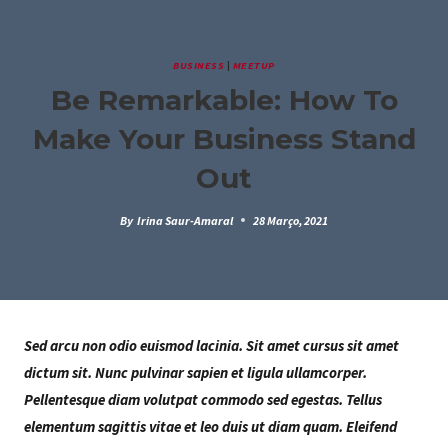
Skip
to
content
BUSINESS
|
MEETUP
Be Remarkable: How To
Make Your Business Stand
Out
By
Irina Saur-Amaral
28 Março, 2021
Sed arcu non odio euismod lacinia. Sit amet cursus sit amet
dictum sit. Nunc pulvinar sapien et ligula ullamcorper.
Pellentesque diam volutpat commodo sed egestas. Tellus
elementum sagittis vitae et leo duis ut diam quam. Eleifend